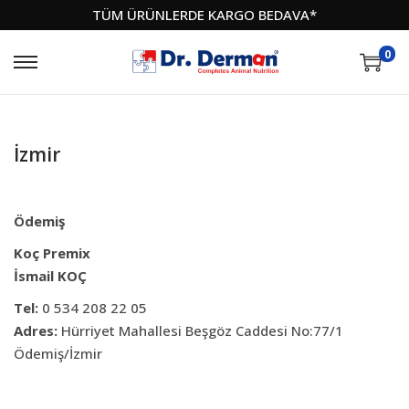
TÜM ÜRÜNLERDE KARGO BEDAVA*
0
İzmir
Ödemiş
Koç Premix
İsmail KOÇ
Tel:
0 534 208 22 05
Adres:
Hürriyet Mahallesi Beşgöz Caddesi No:77/1
Ödemiş/İzmir